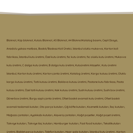
Bloknot, Küp bloknot, Kutulu Bloknot, A5 Bloknot, A4 BloknotKatalog basımı, Cepli Dosya,
Anadolu yakası matbaa, Baskılı/Baskısız Koli Üretici, İstanbul oluklu mukavva, Karton koli
fabrikası, İstanbul kutu üretimi, Özel kutu üretimi, fsc kutu üretimi, fsc oluklu kutu üretimi, Mukavva
kutu üretimi, C dalga kutu üretimi, B dalga kutu üretimi, Kutuüretimi Ataşehir, Kutu üretimi
İstanbul, Karton kutu üretimi, Karton çanta üretimi, Katalog üretimi, Kargo kutusu üretimi, Oluklu
kargo kutusu üretimi, Tatlı kutusu üretimi, Baklava kutusu üretimi, Pastane kutu fabrikası, Pasta
kutusu üretimi, Özel tatlı kutusu üretimi, Kek kutusu üretimi, Sushi kutusu üretimi, Sushi box üretimi,
Dönerbox üretimi, Burgu saplı çanta üretimi, Ofset baskılı sıvamalı kutu üretimi, Ofset baskılı
sıvamalı taslamalı kutular, Oto parça kutuları, Çiğ köfte kutuları, Kozmetik kutuları, İlaç kutuları,
Mağaza çantaları, Ayakkabı kutuları, Alışveriş çantaları, Kağıt poşetler, Kağıt poşet üretimi,
Takviye kutuları, Takviye ilaç kutuları, Hamburger kutuları, Fast food kutuları, Tekstilkutuları
üretimi, Bisiklet parça kutuları, Telefon kutuları, Hazır gıda kutuları, İstanbul kutu üretimi , Karton