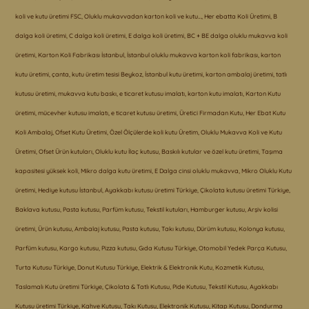
koli ve kutu üretimi FSC, Oluklu mukavvadan karton koli ve kutu…, Her ebatta Koli Üretimi, B
dalga koli üretimi, C dalga koli üretimi, E dalga koli üretimi, BC + BE dalga oluklu mukavva koli
üretimi, Karton Koli Fabrikası İstanbul, İstanbul oluklu mukavva karton koli fabrikası, karton
kutu üretimi, çanta, kutu üretim tesisi Beykoz, İstanbul kutu üretimi, karton ambalaj üretimi, tatlı
kutusu üretimi, mukavva kutu baskı, e ticaret kutusu imalatı, karton kutu imalatı, Karton Kutu
üretimi, mücevher kutusu imalatı, e ticaret kutusu üretimi, Üretici Firmadan Kutu, Her Ebat Kutu
Koli Ambalaj, Ofset Kutu Üretimi, Özel Ölçülerde koli kutu Üretim, Oluklu Mukavva Koli ve Kutu
Üretimi, Ofset Ürün kutuları, Oluklu kutu İlaç kutusu, Baskılı kutular ve özel kutu üretimi, Taşıma
kapasitesi yüksek koli, Mikro dalga kutu üretimi, E Dalga cinsi oluklu mukavva, Mikro Oluklu Kutu
üretimi, Hediye kutusu İstanbul, Ayakkabı kutusu üretimi Türkiye, Çikolata kutusu üretimi Türkiye,
Baklava kutusu, Pasta kutusu, Parfüm kutusu, Tekstil kutuları, Hamburger kutusu, Arşiv kolisi
üretimi, Ürün kutusu, Ambalaj kutusu, Pasta kutusu, Takı kutusu, Dürüm kutusu, Kolonya kutusu,
Parfüm kutusu, Kargo kutusu, Pizza kutusu, Gıda Kutusu Türkiye, Otomobil Yedek Parça Kutusu,
Turta Kutusu Türkiye, Donut Kutusu Türkiye, Elektrik & Elektronik Kutu, Kozmetik Kutusu,
Taslamalı Kutu üretimi Türkiye, Çikolata & Tatlı Kutusu, Pide Kutusu, Tekstil Kutusu, Ayakkabı
Kutusu üretimi Türkiye, Kahve Kutusu, Takı Kutusu, Elektronik Kutusu, Kitap Kutusu, Dondurma