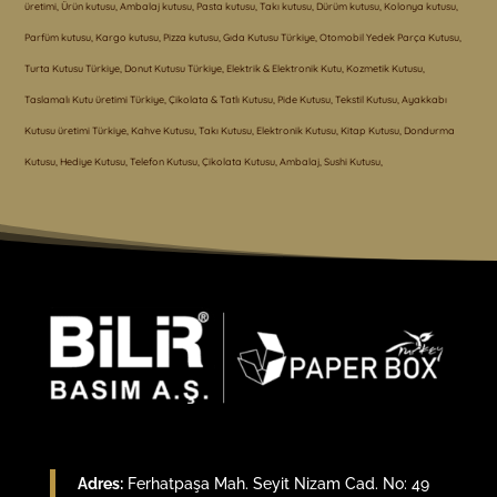
üretimi, Ürün kutusu, Ambalaj kutusu, Pasta kutusu, Takı kutusu, Dürüm kutusu, Kolonya kutusu,
Parfüm kutusu, Kargo kutusu, Pizza kutusu, Gıda Kutusu Türkiye, Otomobil Yedek Parça Kutusu,
Turta Kutusu Türkiye, Donut Kutusu Türkiye, Elektrik & Elektronik Kutu, Kozmetik Kutusu,
Taslamalı Kutu üretimi Türkiye, Çikolata & Tatlı Kutusu, Pide Kutusu, Tekstil Kutusu, Ayakkabı
Kutusu üretimi Türkiye, Kahve Kutusu, Takı Kutusu, Elektronik Kutusu, Kitap Kutusu, Dondurma
Kutusu, Hediye Kutusu, Telefon Kutusu, Çikolata Kutusu, Ambalaj, Sushi Kutusu,
Adres:
Ferhatpaşa Mah. Seyit Nizam Cad. No: 49