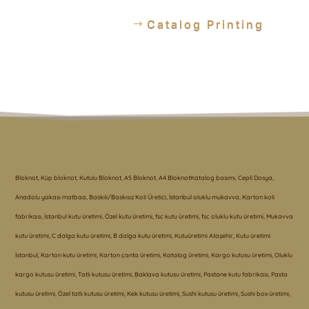
Catalog Printing
Bloknot, Küp bloknot, Kutulu Bloknot, A5 Bloknot, A4 BloknotKatalog basımı, Cepli Dosya,
Anadolu yakası matbaa, Baskılı/Baskısız Koli Üretici, İstanbul oluklu mukavva, Karton koli
fabrikası, İstanbul kutu üretimi, Özel kutu üretimi, fsc kutu üretimi, fsc oluklu kutu üretimi, Mukavva
kutu üretimi, C dalga kutu üretimi, B dalga kutu üretimi, Kutuüretimi Ataşehir, Kutu üretimi
İstanbul, Karton kutu üretimi, Karton çanta üretimi, Katalog üretimi, Kargo kutusu üretimi, Oluklu
kargo kutusu üretimi, Tatlı kutusu üretimi, Baklava kutusu üretimi, Pastane kutu fabrikası, Pasta
kutusu üretimi, Özel tatlı kutusu üretimi, Kek kutusu üretimi, Sushi kutusu üretimi, Sushi box üretimi,