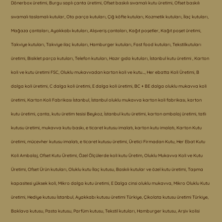
Dönerbox üretimi, Burgu saplı çanta üretimi, Ofset baskılı sıvamalı kutu üretimi, Ofset baskılı
sıvamalı taslamalı kutular, Oto parça kutuları, Çiğ köfte kutuları, Kozmetik kutuları, İlaç kutuları,
Mağaza çantaları, Ayakkabı kutuları, Alışveriş çantaları, Kağıt poşetler, Kağıt poşet üretimi,
Takviye kutuları, Takviye ilaç kutuları, Hamburger kutuları, Fast food kutuları, Tekstilkutuları
üretimi, Bisiklet parça kutuları, Telefon kutuları, Hazır gıda kutuları, İstanbul kutu üretimi , Karton
koli ve kutu üretimi FSC, Oluklu mukavvadan karton koli ve kutu…, Her ebatta Koli Üretimi, B
dalga koli üretimi, C dalga koli üretimi, E dalga koli üretimi, BC + BE dalga oluklu mukavva koli
üretimi, Karton Koli Fabrikası İstanbul, İstanbul oluklu mukavva karton koli fabrikası, karton
kutu üretimi, çanta, kutu üretim tesisi Beykoz, İstanbul kutu üretimi, karton ambalaj üretimi, tatlı
kutusu üretimi, mukavva kutu baskı, e ticaret kutusu imalatı, karton kutu imalatı, Karton Kutu
üretimi, mücevher kutusu imalatı, e ticaret kutusu üretimi, Üretici Firmadan Kutu, Her Ebat Kutu
Koli Ambalaj, Ofset Kutu Üretimi, Özel Ölçülerde koli kutu Üretim, Oluklu Mukavva Koli ve Kutu
Üretimi, Ofset Ürün kutuları, Oluklu kutu İlaç kutusu, Baskılı kutular ve özel kutu üretimi, Taşıma
kapasitesi yüksek koli, Mikro dalga kutu üretimi, E Dalga cinsi oluklu mukavva, Mikro Oluklu Kutu
üretimi, Hediye kutusu İstanbul, Ayakkabı kutusu üretimi Türkiye, Çikolata kutusu üretimi Türkiye,
Baklava kutusu, Pasta kutusu, Parfüm kutusu, Tekstil kutuları, Hamburger kutusu, Arşiv kolisi